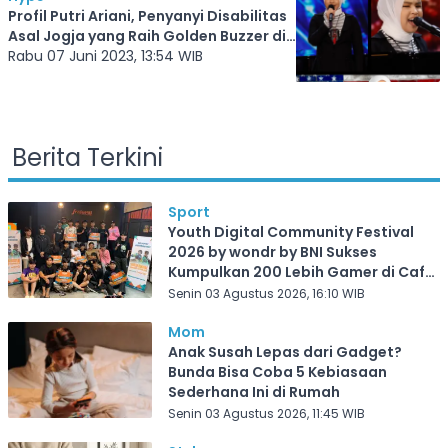
Profil Putri Ariani, Penyanyi Disabilitas
Asal Jogja yang Raih Golden Buzzer di
America's Got Talent 2023
Rabu 07 Juni 2023, 13:54 WIB
Berita Terkini
Sport
Youth Digital Community Festival
2026 by wondr by BNI Sukses
Kumpulkan 200 Lebih Gamer di Cafe
Frekuensi Depok
Senin 03 Agustus 2026, 16:10 WIB
Mom
Anak Susah Lepas dari Gadget?
Bunda Bisa Coba 5 Kebiasaan
Sederhana Ini di Rumah
Senin 03 Agustus 2026, 11:45 WIB