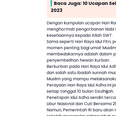
Baca Juga:
10 Ucapan Se
2023
Dengan kumpulan ucapan
Hari Ra
menghormati pengorbanan Nabi I
kesetiaannya kepada Allah SWT.
Sama seperti
Hari Raya Idul Fitri
, 
momen penting bagi umat Muslim d
membedakannya adalah dalam 
penyembelihan hewan kurban.
Berkurban pada
Hari Raya Idul Ad
dan salah satu ibadah sunnah mu
Muslim yang mampu melaksanak
Perayaan
Hari Raya Idul Adha
ini 
setiap tanggal 10 bulan Dzulhijjah.
Penetapan
Idul Adha
sendiri terc
Libur Nasional dan Cuti Bersama 
Namun, Pemerintah RI baru aka