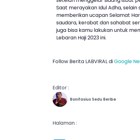
setelah menggelar sidang isbat pe
Saat merayakan
Idul Adha
, selain
memberikan ucapan Selamat
Har
saudara, kerabat dan sahabat se
juga bisa kamu lakukan untuk m
Lebaran Haji
2023 ini.
Follow Berita LABVIRAL di
Google N
Editor :
Bonifasius Sedu Beribe
Halaman :