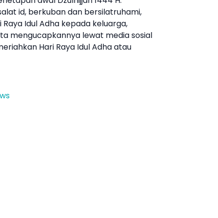
netapan awal Dzulhijjah 1444 H.
 salat id, berkuban dan bersilatruhami,
i Raya Idul Adha
kepada keluarga,
rta mengucapkannya lewat media sosial
emeriahkan
Hari Raya Idul Adha
atau
ews