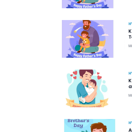
H
K
T
Mi
H
K
a
Mi
H
A