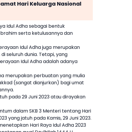
lamat Hari Keluarga Nasional
ya Idul Adha
sebagai bentuk
brahim serta ketulusannya dan
perayaan
Idul Adha
juga merupakan
i seluruh dunia. Tetapi, yang
perayaan
Idul Adha
adalah adanya
ha
merupakan perbuatan yang mulia
akkad (sangat dianjurkan) bagi umat
annya.
jatuh pada
29 Juni 2023
atau dirayakan
antum dalam SKB 3 Menteri tentang Hari
2023 yang jatuh pada Kamis,
29 Juni 2023
.
n menetapkan
Hari Raya Idul Adha 2023