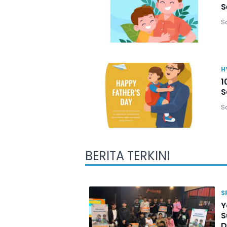
S
Sa
H
1
S
Sa
BERITA TERKINI
S
Y
S
D