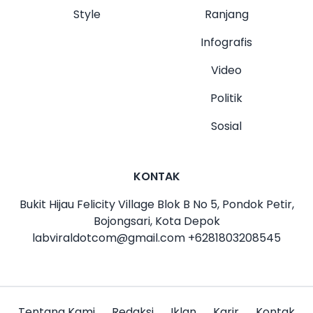
Style
Ranjang
Infografis
Video
Politik
Sosial
KONTAK
Bukit Hijau Felicity Village Blok B No 5, Pondok Petir,
Bojongsari, Kota Depok
labviraldotcom@gmail.com
+6281803208545
Tentang Kami
Redaksi
Iklan
Karir
Kontak