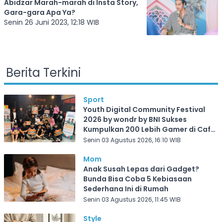
Abidzar Marah-marah di Insta Story,
Gara-gara Apa Ya?
Senin 26 Juni 2023, 12:18 WIB
Berita Terkini
Sport
Youth Digital Community Festival
2026 by wondr by BNI Sukses
Kumpulkan 200 Lebih Gamer di Cafe
Frekuensi Depok
Senin 03 Agustus 2026, 16:10 WIB
Mom
Anak Susah Lepas dari Gadget?
Bunda Bisa Coba 5 Kebiasaan
Sederhana Ini di Rumah
Senin 03 Agustus 2026, 11:45 WIB
Style