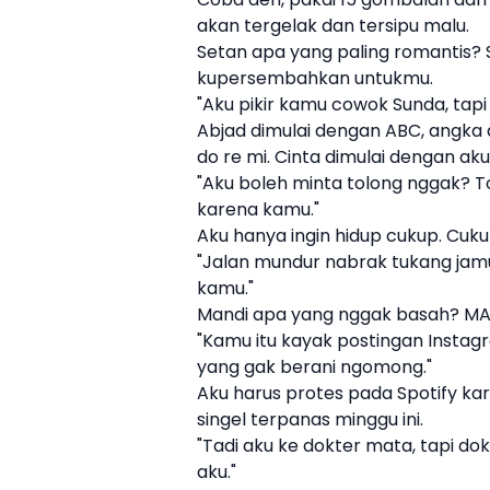
akan tergelak dan tersipu malu.
Setan apa yang paling romantis?
kupersembahkan untukmu.
"Aku pikir kamu cowok Sunda, tap
Abjad dimulai dengan ABC, angka 
do re mi. Cinta dimulai dengan ak
"Aku boleh minta tolong nggak? T
karena kamu."
Aku hanya ingin hidup cukup. Cuku
"Jalan mundur nabrak tukang jamu
kamu."
Mandi apa yang nggak basah? MA
"Kamu itu kayak postingan Instag
yang gak berani ngomong."
Aku harus protes pada Spotify k
singel terpanas minggu ini.
"Tadi aku ke dokter mata, tapi d
aku."