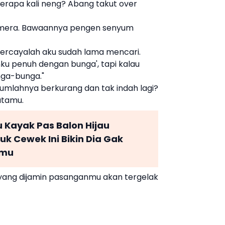
berapa kali neng? Abang takut over
kamera. Bawaannya pengen senyum
ercayalah aku sudah lama mencari.
unku penuh dengan bunga', tapi kalau
nga-bunga."
mlahnya berkurang dan tak indah lagi?
atamu.
Kayak Pas Balon Hijau
k Cewek Ini Bikin Dia Gak
amu
ang dijamin pasanganmu akan tergelak