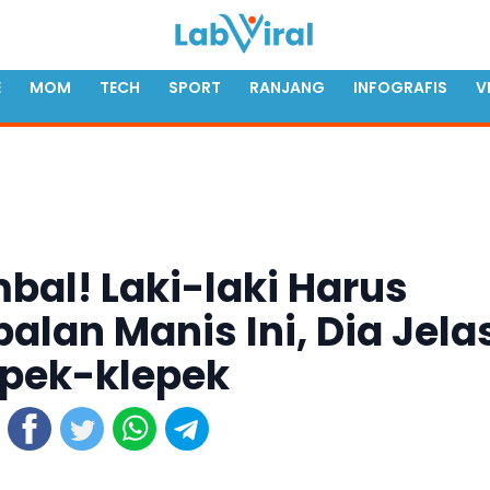
E
MOM
TECH
SPORT
RANJANG
INFOGRAFIS
V
bal! Laki-laki Harus
alan Manis Ini, Dia Jela
epek-klepek