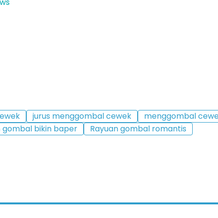
ews
cewek
jurus menggombal cewek
menggombal cew
 gombal bikin baper
Rayuan gombal romantis