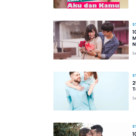
S
1
M
N
Se
S
2
T
Se
S
1