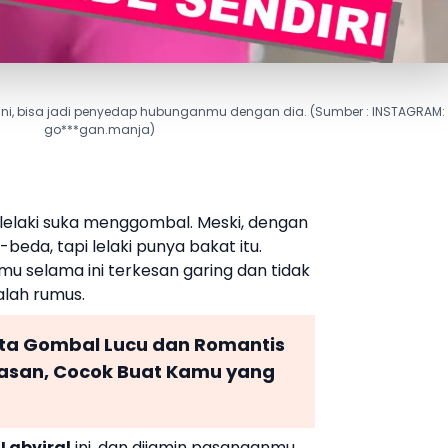
ini, bisa jadi penyedap hubunganmu dengan dia. (Sumber : INSTAGRAM:
go***gan.manja)
laki suka menggombal. Meski, dengan
eda, tapi lelaki punya bakat itu.
mu selama ini terkesan garing dan tidak
lah rumus.
nta Gombal Lucu dan Romantis
asan, Cocok Buat Kamu yang
i
Labviral
ini, dan dijamin pasanganmu