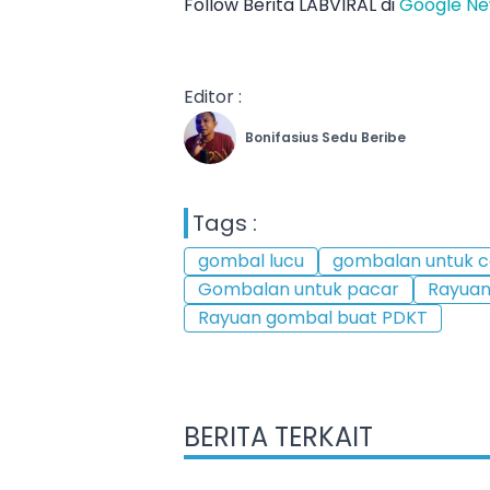
Follow Berita LABVIRAL di
Google N
Editor :
Bonifasius Sedu Beribe
Tags :
gombal lucu
gombalan untuk 
Gombalan untuk pacar
Rayuan
Rayuan gombal buat PDKT
BERITA TERKAIT