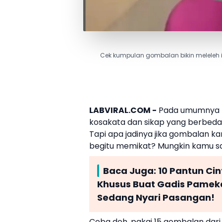
Cek kumpulan gombalan bikin meleleh 
LABVIRAL.COM -
Pada umumnya le
kosakata dan sikap yang berbeda-b
Tapi apa jadinya jika gombalan ka
begitu memikat? Mungkin kamu sa
Baca Juga:
10 Pantun Ci
Khusus Buat Gadis Pamek
Sedang Nyari Pasangan!
Coba deh, pakai 15 gombalan dar