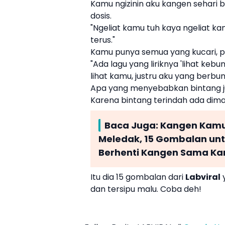
Kamu ngizinin aku kangen sehari 
dosis.
"Ngeliat kamu tuh kaya ngeliat 
terus."
Kamu punya semua yang kucari, p
"Ada lagu yang liriknya 'lihat keb
lihat kamu, justru aku yang berbu
Apa yang menyebabkan bintang ju
Karena bintang terindah ada dim
Baca Juga:
Kangen Kamu 
Meledak, 15 Gombalan untu
Berhenti Kangen Sama K
Itu dia 15 gombalan dari
Labviral
y
dan tersipu malu. Coba deh!