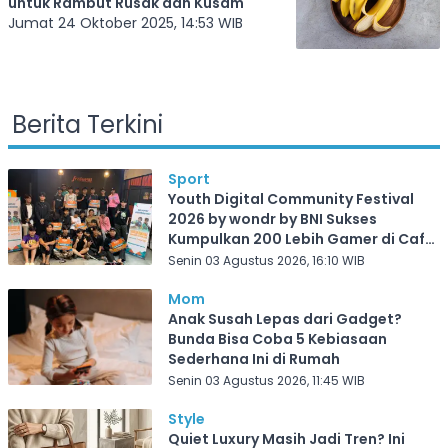
untuk Rambut Rusak dan Kusam
Jumat 24 Oktober 2025, 14:53 WIB
Berita Terkini
Sport
Youth Digital Community Festival
2026 by wondr by BNI Sukses
Kumpulkan 200 Lebih Gamer di Cafe
Frekuensi Depok
Senin 03 Agustus 2026, 16:10 WIB
Mom
Anak Susah Lepas dari Gadget?
Bunda Bisa Coba 5 Kebiasaan
Sederhana Ini di Rumah
Senin 03 Agustus 2026, 11:45 WIB
Style
Quiet Luxury Masih Jadi Tren? Ini