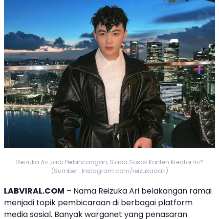
Reizuka Ari Jadi Perbincangan, Siapa Sosok Konten Kreator Ini?
(Sumber : Instagram.com/reizukaaari)
LABVIRAL.COM
– Nama
Reizuka Ari
belakangan ramai
menjadi topik pembicaraan di berbagai platform
media sosial. Banyak warganet yang penasaran