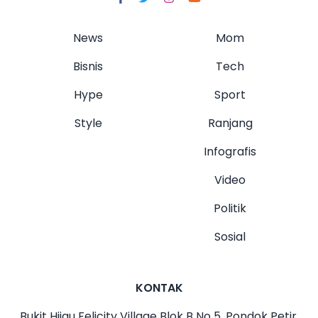
News
Mom
Bisnis
Tech
Hype
Sport
Style
Ranjang
Infografis
Video
Politik
Sosial
KONTAK
Bukit Hijau Felicity Village Blok B No 5, Pondok Petir,