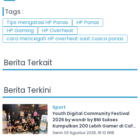
Tags :
Tips mengatasi HP Panas
HP Panas
HP Gaming
HP Overheat
cara mencegah HP overheat saat cuaca panas
Berita Terkait
Berita Terkini
Sport
Youth Digital Community Festival
2026 by wondr by BNI Sukses
Kumpulkan 200 Lebih Gamer di Cafe
Frekuensi Depok
Senin 03 Agustus 2026, 16:10 WIB