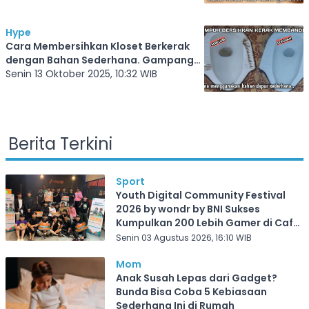
Hype
Cara Membersihkan Kloset Berkerak
dengan Bahan Sederhana. Gampang
Banget, Langsung Kinclong
Senin 13 Oktober 2025, 10:32 WIB
Berita Terkini
Sport
Youth Digital Community Festival
2026 by wondr by BNI Sukses
Kumpulkan 200 Lebih Gamer di Cafe
Frekuensi Depok
Senin 03 Agustus 2026, 16:10 WIB
Mom
Anak Susah Lepas dari Gadget?
Bunda Bisa Coba 5 Kebiasaan
Sederhana Ini di Rumah