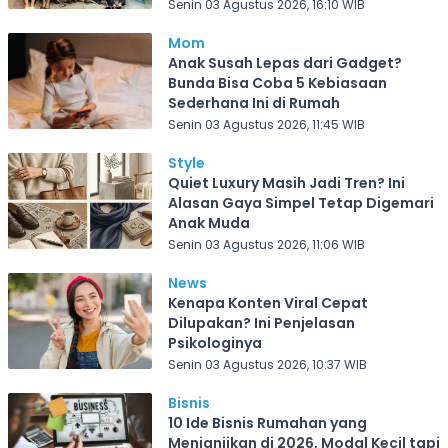
Frekuensi Depok
Senin 03 Agustus 2026, 16:10 WIB
Mom
Anak Susah Lepas dari Gadget?
Bunda Bisa Coba 5 Kebiasaan
Sederhana Ini di Rumah
Senin 03 Agustus 2026, 11:45 WIB
Style
Quiet Luxury Masih Jadi Tren? Ini
Alasan Gaya Simpel Tetap Digemari
Anak Muda
Senin 03 Agustus 2026, 11:06 WIB
News
Kenapa Konten Viral Cepat
Dilupakan? Ini Penjelasan
Psikologinya
Senin 03 Agustus 2026, 10:37 WIB
Bisnis
10 Ide Bisnis Rumahan yang
Menjanjikan di 2026, Modal Kecil tapi