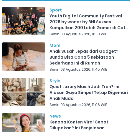
Sport
Youth Digital Community Festival
2026 by wondr by BNI Sukses
Kumpulkan 200 Lebih Gamer di Cafe
Frekuensi Depok
Senin 03 Agustus 2026, 16:10 WIB
Mom
Anak Susah Lepas dari Gadget?
Bunda Bisa Coba 5 Kebiasaan
Sederhana Ini di Rumah
Senin 03 Agustus 2026, 11:45 WIB
Style
Quiet Luxury Masih Jadi Tren? Ini
Alasan Gaya Simpel Tetap Digemari
Anak Muda
Senin 03 Agustus 2026, 11:06 WIB
News
Kenapa Konten Viral Cepat
Dilupakan? Ini Penjelasan