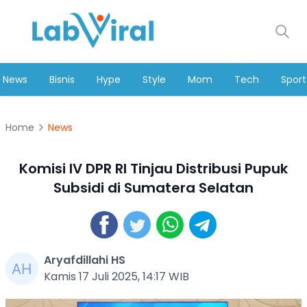
News
Bisnis
Hype
Style
Mom
Tech
Sport
Home
News
Komisi IV DPR RI Tinjau Distribusi Pupuk
Subsidi di Sumatera Selatan
Aryafdillahi HS
Kamis 17 Juli 2025, 14:17 WIB