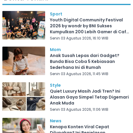
Sport
Youth Digital Community Festival
2026 by wondr by BNI Sukses
Kumpulkan 200 Lebih Gamer di Cafe
Frekuensi Depok
Senin 03 Agustus 2026, 16:10 WIB
Mom
Anak Susah Lepas dari Gadget?
Bunda Bisa Coba 5 Kebiasaan
Sederhana Ini di Rumah
Senin 03 Agustus 2026, 11:45 WIB
Style
Quiet Luxury Masih Jadi Tren? Ini
Alasan Gaya Simpel Tetap Digemari
Anak Muda
Senin 03 Agustus 2026, 11:06 WIB
News
Kenapa Konten Viral Cepat
Dilupakan? Ini Penjelasan