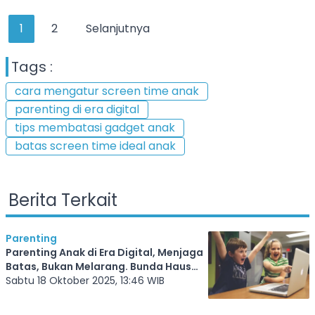
1
2
Selanjutnya
Tags :
cara mengatur screen time anak
parenting di era digital
tips membatasi gadget anak
batas screen time ideal anak
Berita Terkait
Parenting
Parenting Anak di Era Digital, Menjaga
Batas, Bukan Melarang. Bunda Haus
Baca
Sabtu 18 Oktober 2025, 13:46 WIB