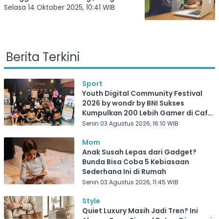
Sampai Salah Kehilangan Aktifitas
Selasa 14 Oktober 2025, 10:41 WIB
Fisik
Berita Terkini
Sport
Youth Digital Community Festival
2026 by wondr by BNI Sukses
Kumpulkan 200 Lebih Gamer di Cafe
Frekuensi Depok
Senin 03 Agustus 2026, 16:10 WIB
Mom
Anak Susah Lepas dari Gadget?
Bunda Bisa Coba 5 Kebiasaan
Sederhana Ini di Rumah
Senin 03 Agustus 2026, 11:45 WIB
Style
Quiet Luxury Masih Jadi Tren? Ini