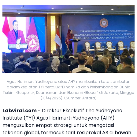
Agus Harimurti Yudhoyono atau AHY memberikan kata sambutan
dalam kegiatan TYI bertajuk “Dinamika dan Perkembangan Dunia
Terkini: Geopolitik, Keamanan dan Ekonomi Global” di Jakarta, Minggu
(13/4/2025). (Sumber: Antara)
Labviral.com
- Direktur Eksekutif The Yudhoyono
Institute (TYI) Agus Harimurti Yudhoyono (
AHY
)
mengusulkan empat strategi untuk mengatasi
tekanan global, termasuk tarif resiprokal AS di bawah