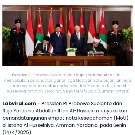
Presiden RI Prabowo Subianto dan Raja Yordania Abdullah II
menyaksikan penandatanganan tiga MoU dan satu perjanjian kerja
sama pertahanan antara Indonesia dan Yordania di Istana Al
Husseiniya, Amman, Yordania, Senin (14/4/2025). (Sumber: Antara)
Labviral.com
- Presiden RI
Prabowo
Subianto dan
Raja
Yordania
Abdullah II bin Al-Hussein menyaksikan
penandatanganan empat nota kesepahaman (
MoU
)
di Istana Al Husseiniya, Amman,
Yordania
, pada Senin
(14/4/2025).