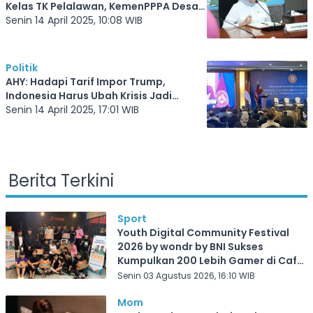
Kelas TK Pelalawan, KemenPPPA Desak
Polisi Bertindak
Senin 14 April 2025, 10:08 WIB
Politik
AHY: Hadapi Tarif Impor Trump,
Indonesia Harus Ubah Krisis Jadi
Peluang
Senin 14 April 2025, 17:01 WIB
Berita Terkini
Sport
Youth Digital Community Festival
2026 by wondr by BNI Sukses
Kumpulkan 200 Lebih Gamer di Cafe
Frekuensi Depok
Senin 03 Agustus 2026, 16:10 WIB
Mom