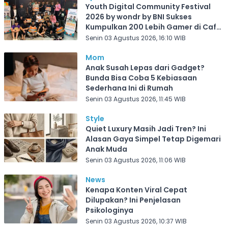
Youth Digital Community Festival
2026 by wondr by BNI Sukses
Kumpulkan 200 Lebih Gamer di Cafe
Frekuensi Depok
Senin 03 Agustus 2026, 16:10 WIB
Mom
Anak Susah Lepas dari Gadget?
Bunda Bisa Coba 5 Kebiasaan
Sederhana Ini di Rumah
Senin 03 Agustus 2026, 11:45 WIB
Style
Quiet Luxury Masih Jadi Tren? Ini
Alasan Gaya Simpel Tetap Digemari
Anak Muda
Senin 03 Agustus 2026, 11:06 WIB
News
Kenapa Konten Viral Cepat
Dilupakan? Ini Penjelasan
Psikologinya
Senin 03 Agustus 2026, 10:37 WIB