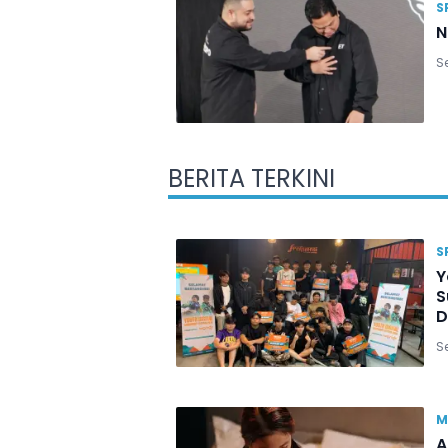
S
N
Se
BERITA TERKINI
S
Y
S
D
Se
M
A