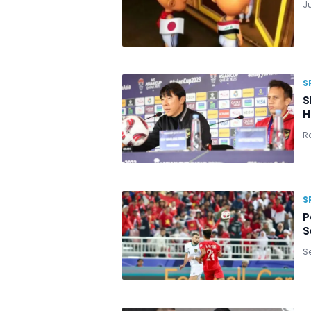
J
S
S
H
R
S
P
S
S