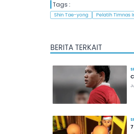
Tags :
Shin Tae-yong
Pelatih Timnas 
BERITA TERKAIT
S
C
J
S
7