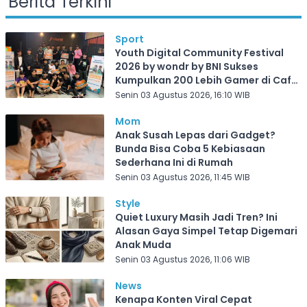
Berita Terkini
Sport
Youth Digital Community Festival
2026 by wondr by BNI Sukses
Kumpulkan 200 Lebih Gamer di Cafe
Frekuensi Depok
Senin 03 Agustus 2026, 16:10 WIB
Mom
Anak Susah Lepas dari Gadget?
Bunda Bisa Coba 5 Kebiasaan
Sederhana Ini di Rumah
Senin 03 Agustus 2026, 11:45 WIB
Style
Quiet Luxury Masih Jadi Tren? Ini
Alasan Gaya Simpel Tetap Digemari
Anak Muda
Senin 03 Agustus 2026, 11:06 WIB
News
Kenapa Konten Viral Cepat