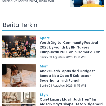
Gombalan Romantis Lucu Untuk Gadis
Selasa 26 Maret 2024, 16:00 WIB
Pemalang
Berita Terkini
Sport
Youth Digital Community Festival
2026 by wondr by BNI Sukses
Kumpulkan 200 Lebih Gamer di Cafe
Frekuensi Depok
Senin 03 Agustus 2026, 16:10 WIB
Mom
Anak Susah Lepas dari Gadget?
Bunda Bisa Coba 5 Kebiasaan
Sederhana Ini di Rumah
Senin 03 Agustus 2026, 11:45 WIB
Style
Quiet Luxury Masih Jadi Tren? Ini
Alasan Gaya Simpel Tetap Digemari