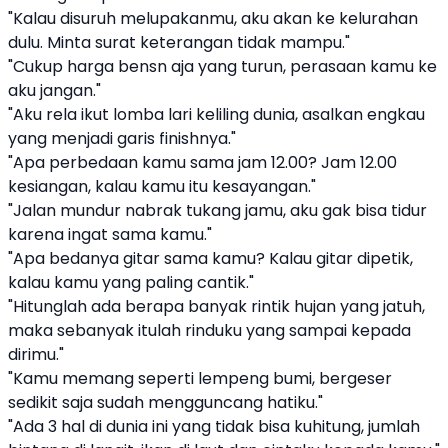
"Kalau disuruh melupakanmu, aku akan ke kelurahan
dulu. Minta surat keterangan tidak mampu."
"Cukup harga bensn aja yang turun, perasaan kamu ke
aku jangan."
"Aku rela ikut lomba lari keliling dunia, asalkan engkau
yang menjadi garis finishnya."
"Apa perbedaan kamu sama jam 12.00? Jam 12.00
kesiangan, kalau kamu itu kesayangan."
"Jalan mundur nabrak tukang jamu, aku gak bisa tidur
karena ingat sama kamu."
"Apa bedanya gitar sama kamu? Kalau gitar dipetik,
kalau kamu yang paling cantik."
"Hitunglah ada berapa banyak rintik hujan yang jatuh,
maka sebanyak itulah rinduku yang sampai kepada
dirimu."
"Kamu memang seperti lempeng bumi, bergeser
sedikit saja sudah mengguncang hatiku."
"Ada 3 hal di dunia ini yang tidak bisa kuhitung, jumlah