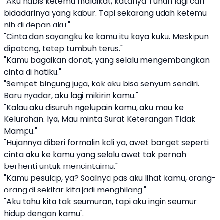
"Aku habis ketemu malaikat, katanya Tuhan lagi cari
bidadarinya yang kabur. Tapi sekarang udah ketemu
nih di depan aku."
"Cinta dan sayangku ke kamu itu kaya kuku. Meskipun
dipotong, tetep tumbuh terus."
"Kamu bagaikan donat, yang selalu mengembangkan
cinta di hatiku."
"Sempet bingung juga, kok aku bisa senyum sendiri.
Baru nyadar, aku lagi mikirin kamu."
"Kalau aku disuruh ngelupain kamu, aku mau ke
Kelurahan. Iya, Mau minta Surat Keterangan Tidak
Mampu."
"Hujannya diberi formalin kali ya, awet banget seperti
cinta aku ke kamu yang selalu awet tak pernah
berhenti untuk mencintaimu."
"Kamu pesulap, ya? Soalnya pas aku lihat kamu, orang-
orang di sekitar kita jadi menghilang."
"Aku tahu kita tak seumuran, tapi aku ingin seumur
hidup dengan kamu".