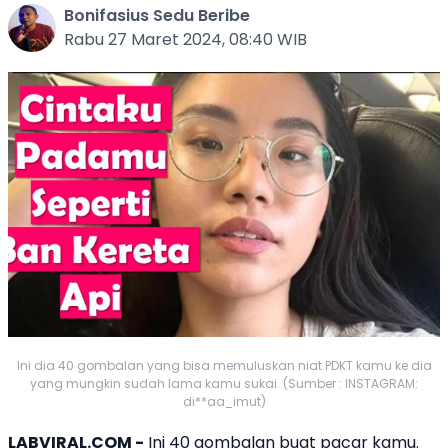
Bonifasius Sedu Beribe
Rabu 27 Maret 2024, 08:40 WIB
Ini dia 40 gombalan yang bisa memuluskan niat PDKT kamu ke dia
yang mungkin sudah lama kamu sukai. (Sumber : INSTAGRAM:
di**aa_imut)
LABVIRAL.COM -
Ini 40
gombalan
buat pacar kamu.