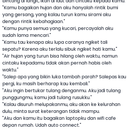
bintang di langit, ikan di laut dan cintaku kepada kamu."
"Kamu bagaikan hujan dan aku hanyalah rintik bumi
yang gersang, yang kalau turun kamu sirami aku
dengan rintik kebahagiaan."
"Kamu punya semua yang kucari, percayalah aku
sudah lama mencari."
"Kamu tau kenapa aku lupa caranya ngiket tali
sepatu? Karena aku terlalu sibuk ngiket hati kamu."
"Air hujan yang turun bisa hilang oleh waktu, namun
cintaku kepadamu tidak akan pernah habis oleh
waktu."
"Salep apa yang bikin luka tambah parah? Salepas kau
pergi, ku masih berharap kau kembali."
"Aku ingin bertukar tulang denganmu. Aku jadi tulang
punggungmu, kamu jadi tulang rusukku."
"Kalau disuruh melupakanmu, aku akan ke kelurahan
dulu, minta surat keterangan tidak mampu.
"Aku dan kamu itu bagaikan laptopku dan wifi cafe
depan rumah. Udah auto connect."