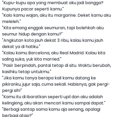
"Kupu-kupu apa yang membuat aku jadi bangga?
Kupunya pacar seperti kamu."
"Kalo kamu wajan, aku itu margarine. Deket kamu aku
meleleh."
"Kita emang enggak seumuran, tapi bolehkah aku
seumur hidup dengan kamu?"
"Angkutan kota jauh dekat 3 ribu, kalau kamu jauh
dekat ya di hatiku."
"Kalau kamu Barcelona, aku Real Madrid. Kalau kita
saling suka, yuk kita married."
"Pasir berpindah, pantai tetap di situ. Waktu berubah,
kasihku tetap untukmu."
"Jika kamu tanya berapa kali kamu datang ke
pikiranku, jujur saja, cuma sekali. Habisnya, gak pergi-
pergi sih!"
"Kamu itu di ibaratkan seperti upil dan aku adalah
kelingking, aku akan mencari kamu sampai dapat."
"Berbagi santap sama kamu aja senang, apalagi
berbagi atap?"