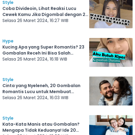
Style
Coba Divideoin, Lihat Reaksi Lucu
Cewek Kamu Jika Digombal dengan 22
Gombalan Receh Ini
Selasa 26 Maret 2024, 16:27 WIB
Hype
Kucing Apa yang Super Romantis? 23
Gombalan Receh Ini Bisa Salah
Sasaran Jika Kamu Gak Menguasainya
Selasa 26 Maret 2024, 16:18 WIB
dengan Baik
Style
Cinta yang Nyeleneh, 20 Gombalan
Romantis Lucu untuk Membuat
Pasangan Tersenyum Manis, Cocok
Selasa 26 Maret 2024, 16:03 WIB
Buat Gadis Asal Purworejo
Style
Kata-Kata Manis atau Gombalan?
Mengapa Tidak Keduanya! Ide 20