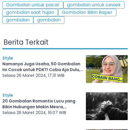
Gombalan untuk pacar
gombalan untuk cewek
gombalan saat hujan
Gombalan Bikin Baper
gombalan
gombalan
Berita Terkait
Style
Namanya Juga Usaha, 50 Gombalan
Ini Cocok untuk PDKT! Coba Aja Dulu,
Barangkali Dia Khilaf dan Terima Kamu
Selasa 26 Maret 2024, 17:31 WIB
Style
20 Gombalan Romantis Lucu yang
Bikin Hubungan Makin Mesra,
Terutama Kalau Pacar Kamu Gadis
Selasa 26 Maret 2024, 16:07 WIB
asal Sragen, Auto Lengket