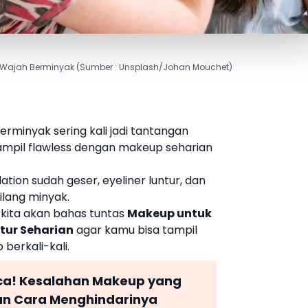
k Wajah Berminyak (Sumber : Unsplash/Johan Mouchet)
erminyak sering kali jadi tantangan
 tampil flawless dengan makeup seharian
ion sudah geser, eyeliner luntur, dan
ilang minyak.
, kita akan bahas tuntas
Makeup untuk
tur Seharian
agar kamu bisa tampil
berkali-kali.
ca! Kesalahan Makeup yang
an Cara Menghindarinya