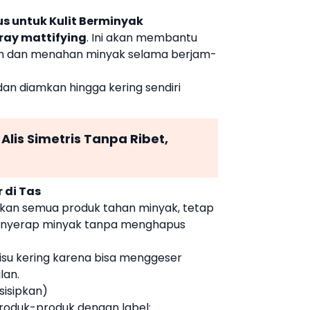
us untuk Kulit Berminyak
pray mattifying
. Ini akan membantu
ah dan menahan minyak selama berjam-
an diamkan hingga kering sendiri
 Alis Simetris Tanpa Ribet,
r di Tas
an semua produk tahan minyak, tetap
nyerap minyak tanpa menghapus
isu kering karena bisa menggeser
lan.
sisipkan)
oduk-produk dengan label: