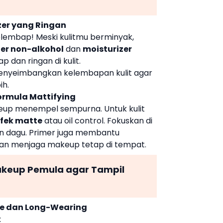
zer yang Ringan
lembap! Meski kulitmu berminyak,
er non-alkohol
dan
moisturizer
dan ringan di kulit.
h menyeimbangkan kelembapan kulit agar
ih.
Formula Mattifying
keup menempel sempurna. Untuk kulit
efek matte
atau oil control. Fokuskan di
dan dagu. Primer juga membantu
dan menjaga makeup tetap di tempat.
akeup Pemula agar Tampil
ree dan Long-Wearing
: