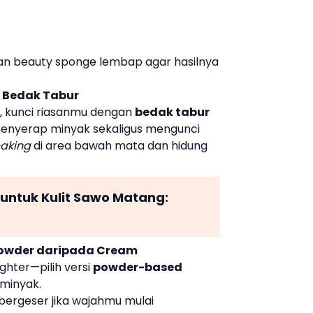
kan beauty sponge lembap agar hasilnya
n Bedak Tabur
r, kunci riasanmu dengan
bedak tabur
 menyerap minyak sekaligus mengunci
aking
di area bawah mata dan hidung
untuk Kulit Sawo Matang:
Powder daripada Cream
ighter—pilih versi
powder-based
rminyak.
ergeser jika wajahmu mulai