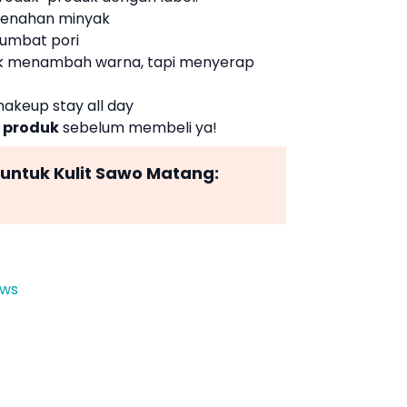
nahan minyak
umbat pori
k menambah warna, tapi menyerap
makeup stay all day
w produk
sebelum membeli ya!
untuk Kulit Sawo Matang:
ews