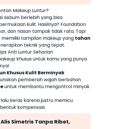
entan Makeup Luntur?
i sebum berlebih yang bisa
ermukaan kulit. Hasilnya? Foundation
sar, dan riasan tampak tidak rata. Tapi
sa memiliki tampilan makeup yang
tahan
enerapkan teknik yang tepat.
ps Anti Luntur Seharian
makeup khusus untuk kamu yang punya
nnya!
un Khusus Kulit Berminyak
 Gunakan pembersih wajah berbahan
ee
untuk membantu mengontrol minyak
rlalu keras karena justru memicu
 bentuk kompensasi.
 Alis Simetris Tanpa Ribet,