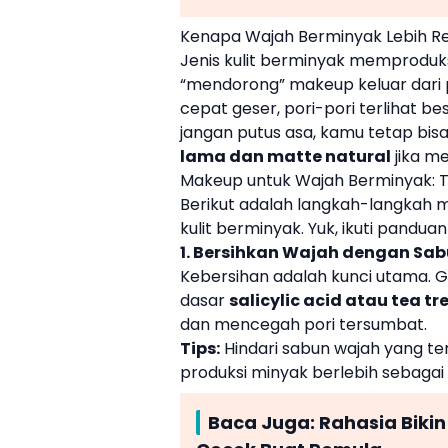
Kenapa Wajah Berminyak Lebih R
Jenis kulit berminyak memproduks
“mendorong” makeup keluar dari p
cepat geser, pori-pori terlihat be
jangan putus asa, kamu tetap bi
lama dan matte natural
jika m
Makeup untuk Wajah Berminyak: Ti
Berikut adalah langkah-langkah 
kulit berminyak. Yuk, ikuti pandua
1. Bersihkan Wajah dengan Sab
Kebersihan adalah kunci utama.
dasar
salicylic acid atau tea tr
dan mencegah pori tersumbat.
Tips:
Hindari sabun wajah yang te
produksi minyak berlebih sebagai
Baca Juga:
Rahasia Bikin