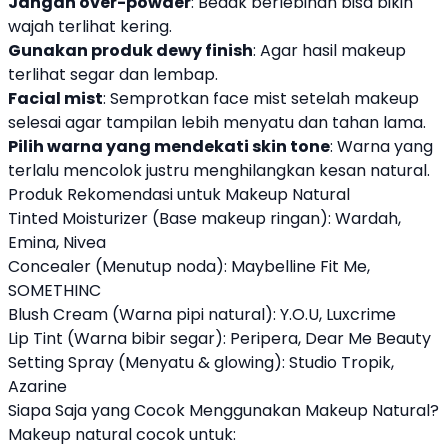
Jangan over-powder
: Bedak berlebihan bisa bikin
wajah terlihat kering.
Gunakan produk dewy finish
: Agar hasil makeup
terlihat segar dan lembap.
Facial mist
: Semprotkan face mist setelah makeup
selesai agar tampilan lebih menyatu dan tahan lama.
Pilih warna yang mendekati skin tone
: Warna yang
terlalu mencolok justru menghilangkan kesan natural.
Produk Rekomendasi untuk Makeup Natural
Tinted Moisturizer (Base makeup ringan): Wardah,
Emina, Nivea
Concealer (Menutup noda): Maybelline Fit Me,
SOMETHINC
Blush Cream (Warna pipi natural): Y.O.U, Luxcrime
Lip Tint (Warna bibir segar): Peripera, Dear Me Beauty
Setting Spray (Menyatu & glowing): Studio Tropik,
Azarine
Siapa Saja yang Cocok Menggunakan Makeup Natural?
Makeup natural cocok untuk: