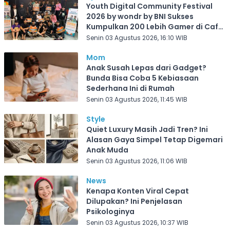
Youth Digital Community Festival
2026 by wondr by BNI Sukses
Kumpulkan 200 Lebih Gamer di Cafe
Frekuensi Depok
Senin 03 Agustus 2026, 16:10 WIB
Mom
Anak Susah Lepas dari Gadget?
Bunda Bisa Coba 5 Kebiasaan
Sederhana Ini di Rumah
Senin 03 Agustus 2026, 11:45 WIB
Style
Quiet Luxury Masih Jadi Tren? Ini
Alasan Gaya Simpel Tetap Digemari
Anak Muda
Senin 03 Agustus 2026, 11:06 WIB
News
Kenapa Konten Viral Cepat
Dilupakan? Ini Penjelasan
Psikologinya
Senin 03 Agustus 2026, 10:37 WIB