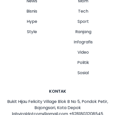
News
Mom
Bisnis
Tech
Hype
Sport
Style
Ranjang
Infografis
Video
Politik
Sosial
KONTAK
Bukit Hijau Felicity Village Blok B No 5, Pondok Petir,
Bojongsari, Kota Depok
labviraldotcom@gmail.com
+6281803208545