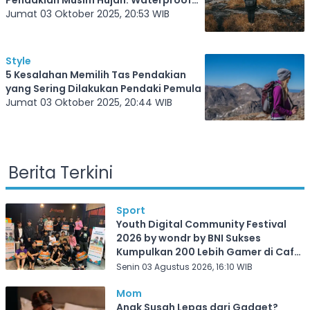
Pendakian Musim Hujan: Waterproof
dan Tahan Lama
Jumat 03 Oktober 2025, 20:53 WIB
Style
5 Kesalahan Memilih Tas Pendakian
yang Sering Dilakukan Pendaki Pemula
Jumat 03 Oktober 2025, 20:44 WIB
Berita Terkini
Sport
Youth Digital Community Festival
2026 by wondr by BNI Sukses
Kumpulkan 200 Lebih Gamer di Cafe
Frekuensi Depok
Senin 03 Agustus 2026, 16:10 WIB
Mom
Anak Susah Lepas dari Gadget?