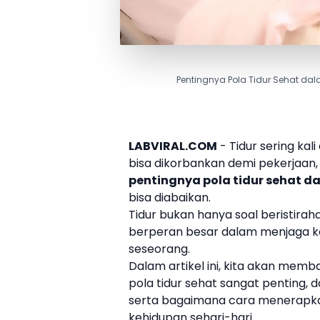
Pentingnya Pola Tidur Sehat dal
LABVIRAL.COM
- Tidur sering kal
bisa dikorbankan demi pekerjaan, h
pentingnya
pola tidur sehat
da
bisa diabaikan.
Tidur bukan hanya soal beristiraha
berperan besar dalam menjaga kes
seseorang.
Dalam artikel ini, kita akan me
pola tidur sehat
sangat penting, d
serta bagaimana cara menerapka
kehidupan sehari-hari.