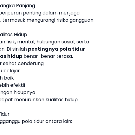
Jangka Panjang
s berperan penting dalam menjaga
, termasuk mengurangi risiko gangguan
alitas Hidup
 fisik, mental, hubungan sosial, serta
. Di sinilah
pentingnya pola tidur
as hidup
benar-benar terasa.
ur sehat cenderung:
u belajar
h baik
bih efektif
engan hidupnya
 dapat menurunkan kualitas hidup
.
idur
ganggu pola tidur antara lain: