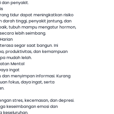
i dan penyakit.
is
ang tidur dapat meningkatkan risiko
 darah tinggi, penyakit jantung, dan
g baik, tubuh mampu mengatur hormon,
secara lebih seimbang.
Harian
terasa segar saat bangun. Ini
a, produktivitas, dan kemampuan
npa mudah lelah.
hatan Mental
Daya Ingat
 dan menyimpan informasi. Kurang
n fokus, daya ingat, serta
n.
engan stres, kecemasan, dan depresi.
aga keseimbangan emosi dan
a keseluruhan.