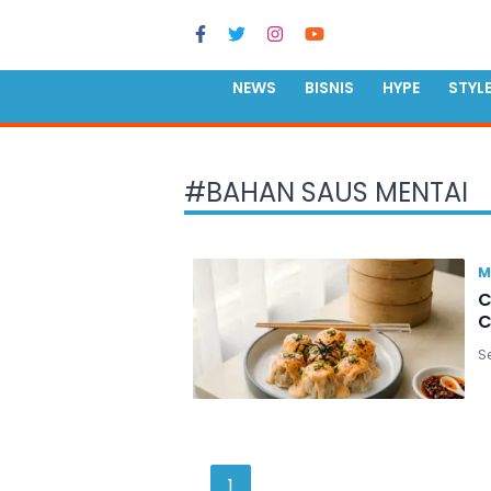
NEWS
BISNIS
HYPE
STYL
#
BAHAN SAUS MENTAI
M
C
C
S
1