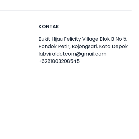
KONTAK
Bukit Hijau Felicity Village Blok B No 5,
Pondok Petir, Bojongsari, Kota Depok
labviraldotcom@gmail.com
+6281803208545