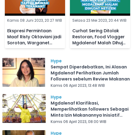
Kamis 08 Juni 2023, 20:27 WIB
Selasa 23 Mei 2023, 20:44 WIB
Ekspresi Permintaan
Curhat Sering Ditolak
Maaf Risty Oktaviani jadi
Restoran, Food Vlogger
Sorotan, Warganet
Mgdalenaf Malah Dihujat
Curiga Ada Tekanan
Netizen
Hype
Sempat Diperdebatkan, Ini Alasan
Mgdalenaf Perlihatkan Jumlah
Followers sebelum Review Makanan
Kamis 06 April 2023, 13:48 WIB
Hype
Mgdalenaf Klarifikasi,
Memperlihatkan followers Sebagai
Minta Izin Makanannya Inisiatif
Dibayar Sendiri
Kamis 06 April 2023, 08:00 WIB
Hype