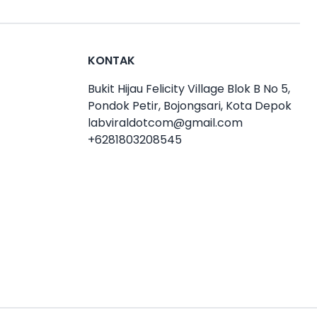
KONTAK
Bukit Hijau Felicity Village Blok B No 5,
Pondok Petir, Bojongsari, Kota Depok
labviraldotcom@gmail.com
+6281803208545