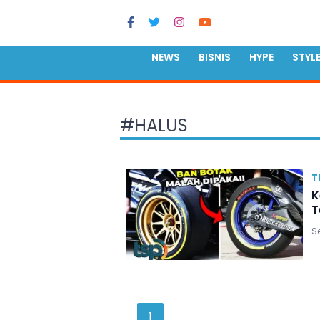
NEWS
BISNIS
HYPE
STYL
#
HALUS
T
K
T
Se
1