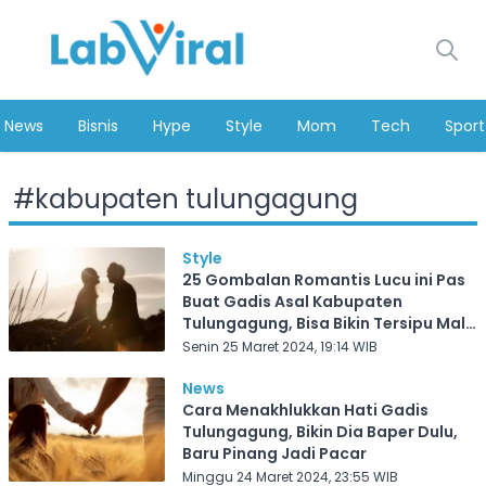
News
Bisnis
Hype
Style
Mom
Tech
Sport
#
kabupaten tulungagung
Style
25 Gombalan Romantis Lucu ini Pas
Buat Gadis Asal Kabupaten
Tulungagung, Bisa Bikin Tersipu Malu
dan Makin Lengket Sama Kamu!
Senin 25 Maret 2024, 19:14 WIB
News
Cara Menakhlukkan Hati Gadis
Tulungagung, Bikin Dia Baper Dulu,
Baru Pinang Jadi Pacar
Minggu 24 Maret 2024, 23:55 WIB