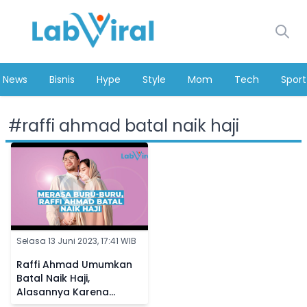
News
Bisnis
Hype
Style
Mom
Tech
Sport
#
raffi ahmad batal naik haji
Selasa 13 Juni 2023, 17:41 WIB
Raffi Ahmad Umumkan
Batal Naik Haji,
Alasannya Karena
Merasa Terlalu Buru-