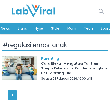
News
Bisnis
Hype
Style
Mom
Tech
Sport
#
regulasi emosi anak
Parenting
Cara Efektif Mengatasi Tantrum
Tanpa Kekerasan: Panduan Lengkap
untuk Orang Tua
Selasa 24 Februari 2026, 16:00 WIB
1