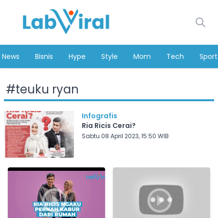
News
Bisnis
Hype
Style
Mom
Tech
Sport
#
teuku ryan
Infografis
Ria Ricis Cerai?
Sabtu 08 April 2023, 15:50 WIB