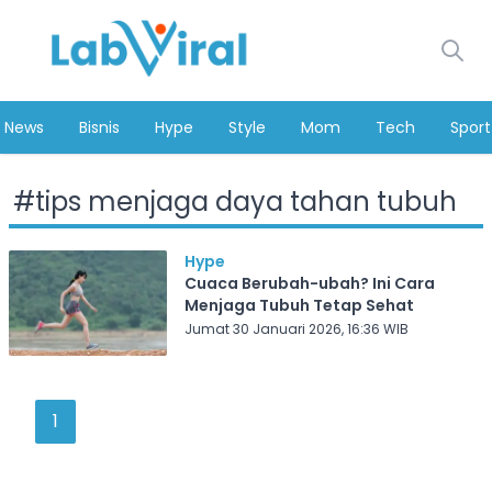
News
Bisnis
Hype
Style
Mom
Tech
Sport
#
tips menjaga daya tahan tubuh
Hype
Cuaca Berubah-ubah? Ini Cara
Menjaga Tubuh Tetap Sehat
Jumat 30 Januari 2026, 16:36 WIB
1