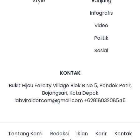
Style
Ranjang
Infografis
Video
Politik
Sosial
KONTAK
Bukit Hijau Felicity Village Blok B No 5, Pondok Petir,
Bojongsari, Kota Depok
labviraldotcom@gmail.com
+6281803208545
Tentang Kami
Redaksi
Iklan
Karir
Kontak