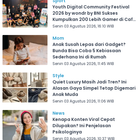
Sport
Youth Digital Community Festival
2026 by wondr by BNI Sukses
Kumpulkan 200 Lebih Gamer di Cafe
Frekuensi Depok
Senin 03 Agustus 2026, 16:10 WIB
Mom
Anak Susah Lepas dari Gadget?
Bunda Bisa Coba 5 Kebiasaan
Sederhana Ini di Rumah
Senin 03 Agustus 2026, 11:45 WIB
Style
Quiet Luxury Masih Jadi Tren? Ini
Alasan Gaya Simpel Tetap Digemari
Anak Muda
Senin 03 Agustus 2026, 11:06 WIB
News
Kenapa Konten Viral Cepat
Dilupakan? Ini Penjelasan
Psikologinya
Senin 03 Agustus 2026, 10:37 WIB