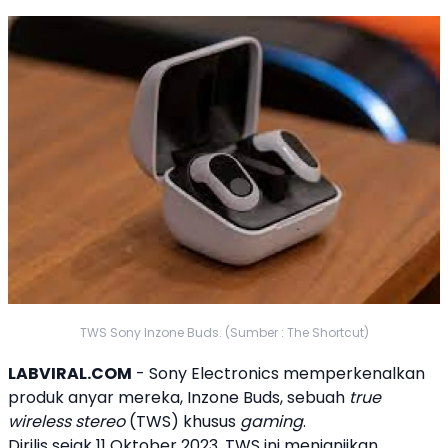
TWS Sony Inzone Buds. (Sumber : The Shortcut)
LABVIRAL.COM
- Sony Electronics memperkenalkan
produk anyar mereka,
Inzone Buds
, sebuah
true
wireless stereo
(
TWS
) khusus
gaming
.
Dirilis sejak 11 Oktober 2023,
TWS
ini menjanjikan