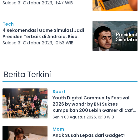
Selasa 31 Oktober 2023, 11:47 WIB
Tech
4 Rekomendasi Game Simulasi Jadi
Presiden Terbaik di Android, Bisa
Ngatur Negara Nih!
Selasa 31 Oktober 2023, 10:53 WIB
Berita Terkini
Sport
Youth Digital Community Festival
2026 by wondr by BNI Sukses
Kumpulkan 200 Lebih Gamer di Cafe
Frekuensi Depok
Senin 03 Agustus 2026, 16:10 WIB
Mom
Anak Susah Lepas dari Gadget?