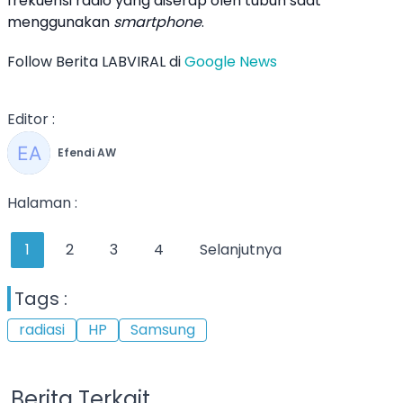
frekuensi radio yang diserap oleh tubuh saat
menggunakan
smartphone
.
Follow Berita LABVIRAL di
Google News
Editor :
Efendi AW
Halaman :
1
2
3
4
Selanjutnya
Tags :
radiasi
HP
Samsung
Berita Terkait