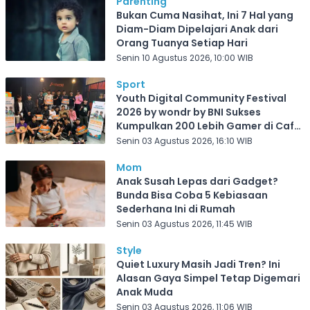
Parenting
Bukan Cuma Nasihat, Ini 7 Hal yang
Diam-Diam Dipelajari Anak dari
Orang Tuanya Setiap Hari
Senin 10 Agustus 2026, 10:00 WIB
Sport
Youth Digital Community Festival
2026 by wondr by BNI Sukses
Kumpulkan 200 Lebih Gamer di Cafe
Frekuensi Depok
Senin 03 Agustus 2026, 16:10 WIB
Mom
Anak Susah Lepas dari Gadget?
Bunda Bisa Coba 5 Kebiasaan
Sederhana Ini di Rumah
Senin 03 Agustus 2026, 11:45 WIB
Style
Quiet Luxury Masih Jadi Tren? Ini
Alasan Gaya Simpel Tetap Digemari
Anak Muda
Senin 03 Agustus 2026, 11:06 WIB