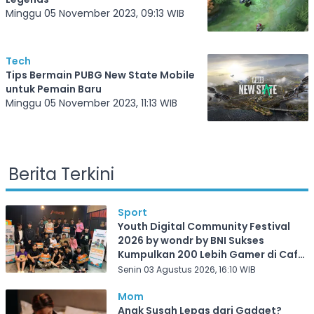
Minggu 05 November 2023, 09:13 WIB
Tech
Tips Bermain PUBG New State Mobile
untuk Pemain Baru
Minggu 05 November 2023, 11:13 WIB
Berita Terkini
Sport
Youth Digital Community Festival
2026 by wondr by BNI Sukses
Kumpulkan 200 Lebih Gamer di Cafe
Frekuensi Depok
Senin 03 Agustus 2026, 16:10 WIB
Mom
Anak Susah Lepas dari Gadget?