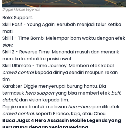
Diggie Mobile Legends
Role: Support.
Skill Pasif - Young Again: Berubah menjadi telur ketika
mati.
Skill 1 - Time Bomb: Melempar bom waktu dengan efek
slow
.
Skill 2 - Reverse Time: Menandai musuh dan menarik
mereka kembali ke posisi awal.
Skill Ultimate - Time Journey: Memberi efek kebal
crowd control
kepada dirinya sendiri maupun rekan
tim.
Karakter Diggie menyerupai burung hantu. Dia
termasuk
hero support
yang bisa memberi efek
buff
,
debuff
, dan vision kepada tim.
Diggie cocok untuk melawan
hero-hero
pemilik efek
crowd control
, seperti Franco, Kaja, atau Chou.
Baca Juga:
4 Hero Assassin Mobile Legends yang
Bertarung dengan Senjata Pedang