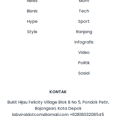
News
Mom
Bisnis
Tech
Hype
Sport
Style
Ranjang
Infografis
Video
Politik
Sosial
KONTAK
Bukit Hijau Felicity Village Blok B No 5, Pondok Petir,
Bojongsari, Kota Depok
labviraldotcom@gmail.com
+6281803208545