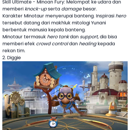
Skill Ultimate - Minoan Fury: Melompat ke udara dan
memberi
knock-up
serta
damage
besar.
Karakter Minotaur menyerupai banteng. Inspirasi
hero
tersebut datang dari makhluk mitologi Yunani
berbentuk manusia kepala banteng.
Minotaur termasuk
hero
tank
dan
support
, dia bisa
memberi efek
crowd control
dan
healing
kepada
rekan tim.
2. Diggie