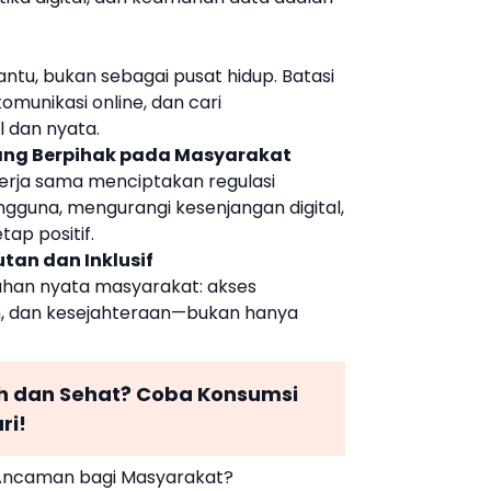
ntu, bukan sebagai pusat hidup. Batasi
omunikasi online, dan cari
l dan nyata.
ang Berpihak pada Masyarakat
erja sama menciptakan regulasi
ngguna, mengurangi kesenjangan digital,
ap positif.
tan dan Inklusif
uhan nyata masyarakat: akses
an, dan kesejahteraan—bukan hanya
ah dan Sehat? Coba Konsumsi
ri!
u Ancaman bagi Masyarakat?