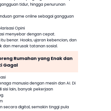
angguan tidur, hingga penurunan
anduan game online sebagai gangguan
arisasi Opini
asi menyebar dengan cepat.
itu benar. Hoaks, ujaran kebencian, dan
 dan merusak tatanan sosial.
Goreng Rumahan yang Enak dan
ti Gagal
asi
tenaga manusia dengan mesin dan AI. Di
di sisi lain, banyak pekerjaan
g.
am
 secara digital, semakin tinggi pula