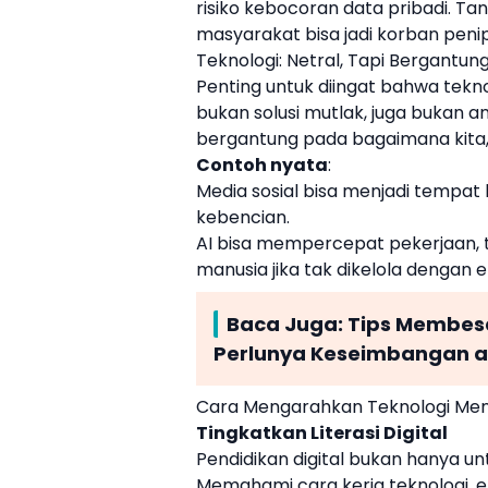
risiko kebocoran data pribadi. 
masyarakat bisa jadi korban peni
Teknologi: Netral, Tapi Bergant
Penting untuk diingat bahwa tekno
bukan solusi mutlak, juga buka
bergantung pada bagaimana kita,
Contoh nyata
:
Media sosial bisa menjadi tempat b
kebencian.
AI bisa mempercepat pekerjaan, t
manusia jika tak dikelola dengan e
Baca Juga:
Tips Membesar
Perlunya Keseimbangan a
Cara Mengarahkan Teknologi Menj
Tingkatkan Literasi Digital
Pendidikan digital bukan hanya un
Memahami cara kerja teknologi, e