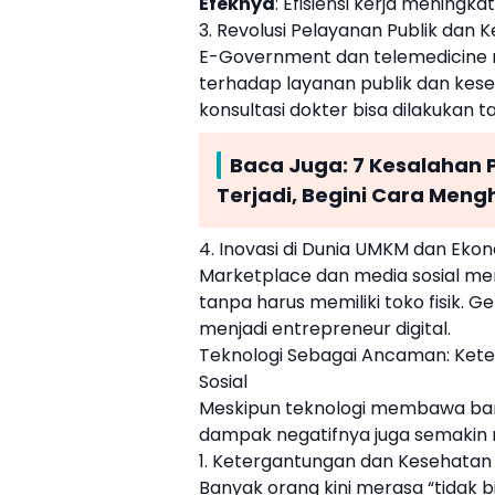
Efeknya
: Efisiensi kerja meningka
3. Revolusi Pelayanan Publik dan 
E-Government dan telemedicin
terhadap layanan publik dan kese
konsultasi dokter bisa dilakukan 
Baca Juga:
7 Kesalahan 
Terjadi, Begini Cara Meng
4. Inovasi di Dunia UMKM dan Ekon
Marketplace dan media sosial 
tanpa harus memiliki toko fisik. G
menjadi entrepreneur digital.
Teknologi Sebagai Ancaman: Keterg
Sosial
Meskipun teknologi membawa banya
dampak negatifnya juga semakin n
1. Ketergantungan dan Kesehatan
Banyak orang kini merasa “tidak b