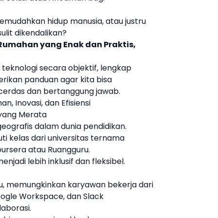
mudahkan hidup manusia, atau justru
it dikendalikan?
Rumahan yang Enak dan Praktis,
 teknologi secara objektif, lengkap
ikan panduan agar kita bisa
cerdas dan bertanggung jawab.
n, Inovasi, dan Efisiensi
 yang Merata
eografis dalam dunia pendidikan.
uti kelas dari universitas ternama
oursera atau Ruangguru.
enjadi lebih inklusif dan fleksibel.
u, memungkinkan karyawan bekerja dari
oogle Workspace, dan Slack
aborasi.