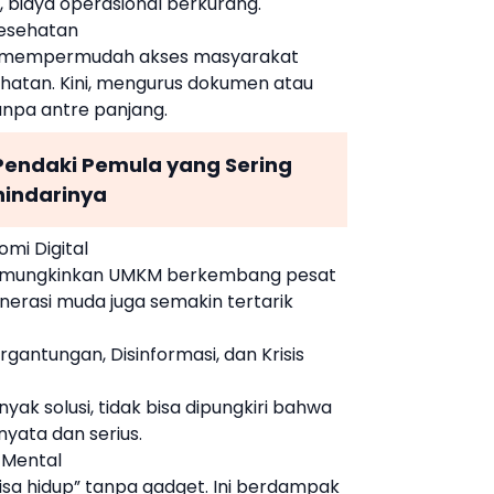
t, biaya operasional berkurang.
Kesehatan
e mempermudah akses masyarakat
hatan. Kini, mengurus dokumen atau
tanpa antre panjang.
Pendaki Pemula yang Sering
hindarinya
omi Digital
memungkinkan UMKM berkembang pesat
enerasi muda juga semakin tertarik
antungan, Disinformasi, dan Krisis
k solusi, tidak bisa dipungkiri bahwa
yata dan serius.
 Mental
isa hidup” tanpa gadget. Ini berdampak