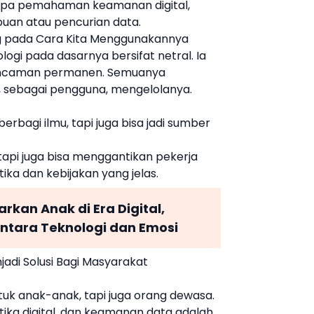
Tanpa pemahaman keamanan digital,
puan atau pencurian data.
ung pada Cara Kita Menggunakannya
logi pada dasarnya bersifat netral. Ia
n ancaman permanen. Semuanya
 sebagai pengguna, mengelolanya.
erbagi ilmu, tapi juga bisa jadi sumber
api juga bisa menggantikan pekerja
tika dan kebijakan yang jelas.
kan Anak di Era Digital,
ntara Teknologi dan Emosi
adi Solusi Bagi Masyarakat
tuk anak-anak, tapi juga orang dewasa.
tika digital, dan keamanan data adalah