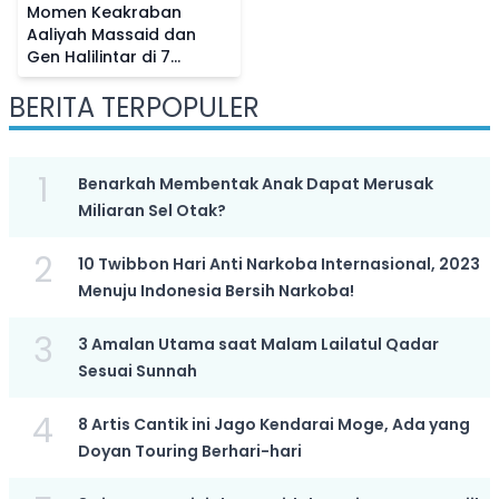
Momen Keakraban
Aaliyah Massaid dan
Gen Halilintar di 7
Bulanan Aurel
BERITA TERPOPULER
Hermansyah, Netizen
Bandingkan Sikapnya ke
Fuji
1
Benarkah Membentak Anak Dapat Merusak
Miliaran Sel Otak?
2
10 Twibbon Hari Anti Narkoba Internasional, 2023
Menuju Indonesia Bersih Narkoba!
3
3 Amalan Utama saat Malam Lailatul Qadar
Sesuai Sunnah
4
8 Artis Cantik ini Jago Kendarai Moge, Ada yang
Doyan Touring Berhari-hari