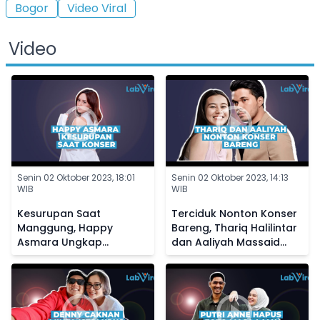
Bogor
Video Viral
Video
Senin 02 Oktober 2023, 18:01
Senin 02 Oktober 2023, 14:13
WIB
WIB
Kesurupan Saat
Terciduk Nonton Konser
Manggung, Happy
Bareng, Thariq Halilintar
Asmara Ungkap
dan Aaliyah Massaid
Kedekatannya dengan
Diisukan Makin Dekat
Makhluk Halus