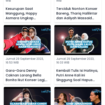
WIB
WIB
Kesurupan Saat
Terciduk Nonton Konser
Manggung, Happy
Bareng, Thariq Halilintar
Asmara Ungkap
dan Aaliyah Massaid
Kedekatannya dengan
Diisukan Makin Dekat
Makhluk Halus
Jumat 29 September 2023,
Jumat 29 September 2023,
16:53 WIB
16:03 WIB
Gara-Gara Denny
Kembali Tulis Isi Hatinya,
Caknan Larang Bella
Putri Anne Kali ini
Bonita Ikut Konser Lagi,
Singgung Soal Hapus
Kini Sang Istri Posting
Foto Masa Lalu dari
Status Galau
Galeri