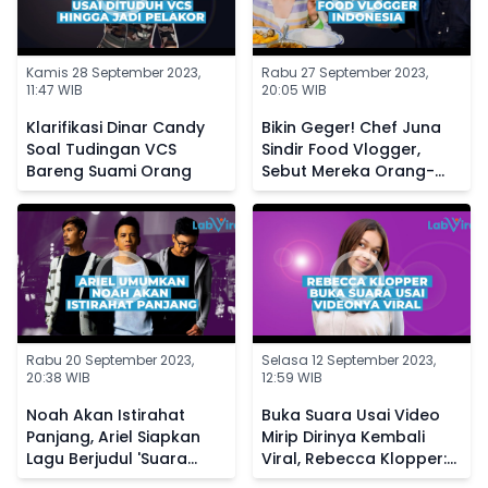
Kamis 28 September 2023,
Rabu 27 September 2023,
11:47 WIB
20:05 WIB
Klarifikasi Dinar Candy
Bikin Geger! Chef Juna
Soal Tudingan VCS
Sindir Food Vlogger,
Bareng Suami Orang
Sebut Mereka Orang-
Orang Sotoy
Rabu 20 September 2023,
Selasa 12 September 2023,
20:38 WIB
12:59 WIB
Noah Akan Istirahat
Buka Suara Usai Video
Panjang, Ariel Siapkan
Mirip Dirinya Kembali
Lagu Berjudul 'Suara
Viral, Rebecca Klopper:
Dalam Kepala' Buat
Allah Tidak Tidur