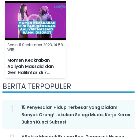
Penggemar
Senin 11 September 2023, 14:58
WIB
Momen Keakraban
Aaliyah Massaid dan
Gen Halilintar di 7
Bulanan Aurel
BERITA TERPOPULER
Hermansyah, Netizen
Bandingkan Sikapnya ke
Fuji
1
15 Penyesalan Hidup Terbesar yang Dialami
Banyak Orang! Lakukan Selagi Muda, Kerja Keras
Bukan Kunci Sukses!
5 Fakta Menarik Burung Beo, Termasuk Hewan