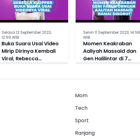
Selasa 12 September 2023,
Senin 11 September 2023, 14:58
12:59 WIB
WIB
Buka Suara Usai Video
Momen Keakraban
Mirip Dirinya Kembali
Aaliyah Massaid dan
Viral, Rebecca
Gen Halilintar di 7
Klopper: Allah Tidak
Bulanan Aurel
Tidur
Hermansyah, Netizen
Bandingkan Sikapnya
ke Fuji
Mom
Tech
Sport
Ranjang