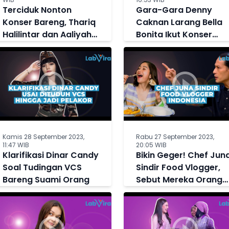
Terciduk Nonton
Gara-Gara Denny
Konser Bareng, Thariq
Caknan Larang Bella
Halilintar dan Aaliyah
Bonita Ikut Konser
Massaid Diisukan
Lagi, Kini Sang Istri
Makin Dekat
Posting Status Galau
Kamis 28 September 2023,
Rabu 27 September 2023,
11:47 WIB
20:05 WIB
Klarifikasi Dinar Candy
Bikin Geger! Chef Jun
Soal Tudingan VCS
Sindir Food Vlogger,
Bareng Suami Orang
Sebut Mereka Orang-
Orang Sotoy