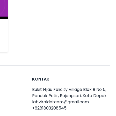
KONTAK
Bukit Hijau Felicity Village Blok B No 5,
Pondok Petir, Bojongsari, Kota Depok
labviraldotcom@gmail.com
+6281803208545