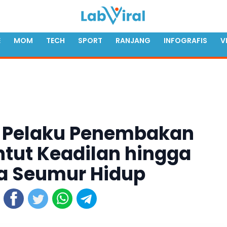
E
MOM
TECH
SPORT
RANJANG
INFOGRAFIS
V
at Pelaku Penembakan
ntut Keadilan hingga
ra Seumur Hidup