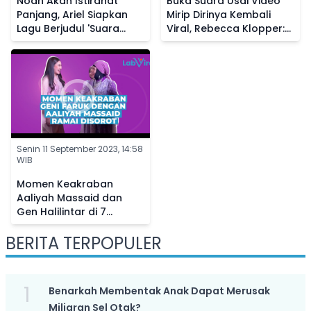
Noah Akan Istirahat
Buka Suara Usai Video
Panjang, Ariel Siapkan
Mirip Dirinya Kembali
Lagu Berjudul 'Suara
Viral, Rebecca Klopper:
Dalam Kepala' Buat
Allah Tidak Tidur
Penggemar
Senin 11 September 2023, 14:58
WIB
Momen Keakraban
Aaliyah Massaid dan
Gen Halilintar di 7
Bulanan Aurel
BERITA TERPOPULER
Hermansyah, Netizen
Bandingkan Sikapnya ke
Fuji
1
Benarkah Membentak Anak Dapat Merusak
Miliaran Sel Otak?