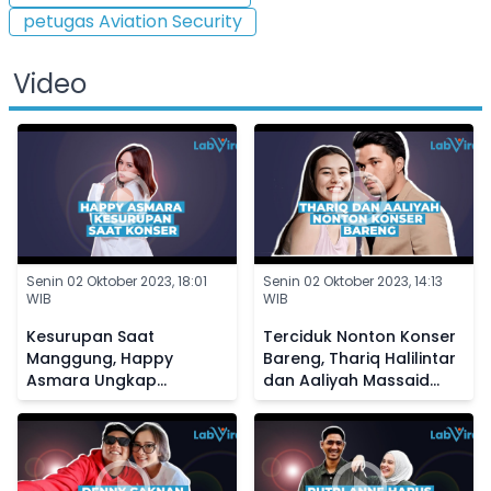
petugas Aviation Security
Video
Senin 02 Oktober 2023, 18:01
Senin 02 Oktober 2023, 14:13
WIB
WIB
Kesurupan Saat
Terciduk Nonton Konser
Manggung, Happy
Bareng, Thariq Halilintar
Asmara Ungkap
dan Aaliyah Massaid
Kedekatannya dengan
Diisukan Makin Dekat
Makhluk Halus