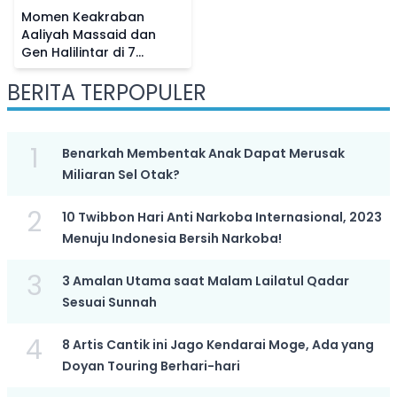
Momen Keakraban
Aaliyah Massaid dan
Gen Halilintar di 7
Bulanan Aurel
BERITA TERPOPULER
Hermansyah, Netizen
Bandingkan Sikapnya ke
Fuji
1
Benarkah Membentak Anak Dapat Merusak
Miliaran Sel Otak?
2
10 Twibbon Hari Anti Narkoba Internasional, 2023
Menuju Indonesia Bersih Narkoba!
3
3 Amalan Utama saat Malam Lailatul Qadar
Sesuai Sunnah
4
8 Artis Cantik ini Jago Kendarai Moge, Ada yang
Doyan Touring Berhari-hari