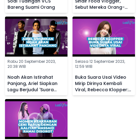
Soal Tudingan VCS
Sindir Food Vlogger,
Bareng Suami Orang
Sebut Mereka Orang-
Orang Sotoy
Rabu 20 September 2023,
Selasa 12 September 2023,
20:38 WIB
12:59 WIB
Noah Akan Istirahat
Buka Suara Usai Video
Panjang, Ariel Siapkan
Mirip Dirinya Kembali
Lagu Berjudul 'Suara
Viral, Rebecca Klopper:
Dalam Kepala' Buat
Allah Tidak Tidur
Penggemar