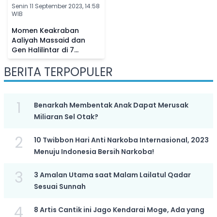
Senin 11 September 2023, 14:58
WIB
Momen Keakraban
Aaliyah Massaid dan
Gen Halilintar di 7
Bulanan Aurel
BERITA TERPOPULER
Hermansyah, Netizen
Bandingkan Sikapnya ke
Fuji
1
Benarkah Membentak Anak Dapat Merusak
Miliaran Sel Otak?
2
10 Twibbon Hari Anti Narkoba Internasional, 2023
Menuju Indonesia Bersih Narkoba!
3
3 Amalan Utama saat Malam Lailatul Qadar
Sesuai Sunnah
4
8 Artis Cantik ini Jago Kendarai Moge, Ada yang