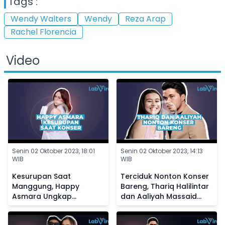
Tags :
Wendy Walters
Wendy
Reza Arap
Rachel Florencia
Video
Senin 02 Oktober 2023, 18:01
Senin 02 Oktober 2023, 14:13
WIB
WIB
Kesurupan Saat
Terciduk Nonton Konser
Manggung, Happy
Bareng, Thariq Halilintar
Asmara Ungkap
dan Aaliyah Massaid
Kedekatannya dengan
Diisukan Makin Dekat
Makhluk Halus