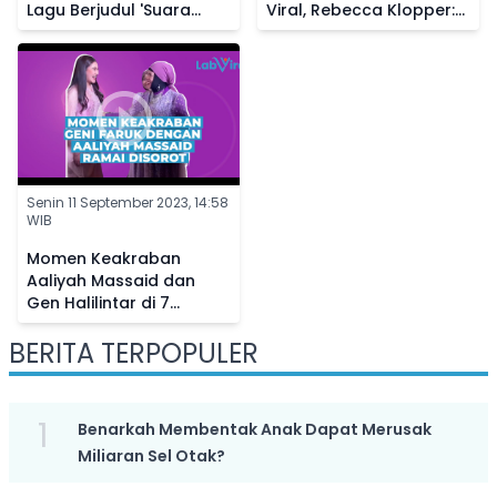
Lagu Berjudul 'Suara
Viral, Rebecca Klopper:
Dalam Kepala' Buat
Allah Tidak Tidur
Penggemar
Senin 11 September 2023, 14:58
WIB
Momen Keakraban
Aaliyah Massaid dan
Gen Halilintar di 7
Bulanan Aurel
BERITA TERPOPULER
Hermansyah, Netizen
Bandingkan Sikapnya ke
Fuji
1
Benarkah Membentak Anak Dapat Merusak
Miliaran Sel Otak?