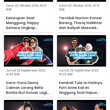
Senin 02 Oktober 2023, 18:01
Senin 02 Oktober 2023, 14:13
WIB
WIB
Kesurupan Saat
Terciduk Nonton Konser
Manggung, Happy
Bareng, Thariq Halilintar
Asmara Ungkap
dan Aaliyah Massaid
Kedekatannya dengan
Diisukan Makin Dekat
Makhluk Halus
Jumat 29 September 2023,
Jumat 29 September 2023,
16:53 WIB
16:03 WIB
Gara-Gara Denny
Kembali Tulis Isi Hatinya,
Caknan Larang Bella
Putri Anne Kali ini
Bonita Ikut Konser Lagi,
Singgung Soal Hapus
Kini Sang Istri Posting
Foto Masa Lalu dari
Status Galau
Galeri