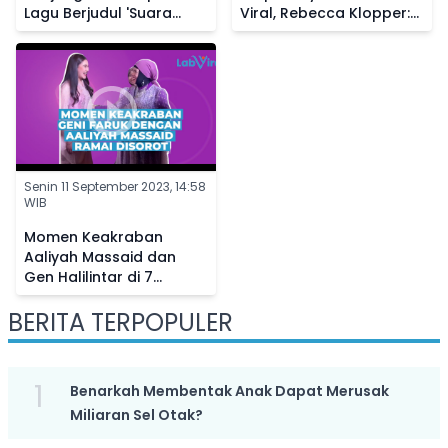
Lagu Berjudul 'Suara
Viral, Rebecca Klopper:
Dalam Kepala' Buat
Allah Tidak Tidur
Penggemar
Senin 11 September 2023, 14:58
WIB
Momen Keakraban
Aaliyah Massaid dan
Gen Halilintar di 7
Bulanan Aurel
BERITA TERPOPULER
Hermansyah, Netizen
Bandingkan Sikapnya ke
Fuji
1
Benarkah Membentak Anak Dapat Merusak
Miliaran Sel Otak?