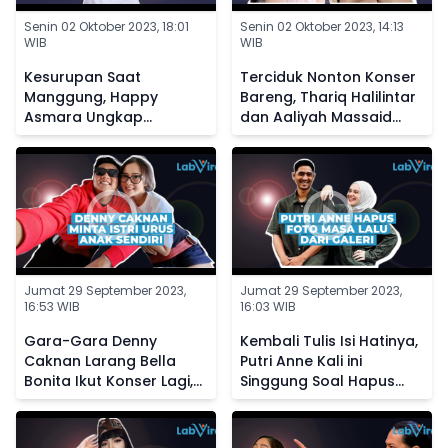
Senin 02 Oktober 2023, 18:01
Senin 02 Oktober 2023, 14:13
WIB
WIB
Kesurupan Saat
Terciduk Nonton Konser
Manggung, Happy
Bareng, Thariq Halilintar
Asmara Ungkap
dan Aaliyah Massaid
Kedekatannya dengan
Diisukan Makin Dekat
Makhluk Halus
Jumat 29 September 2023,
Jumat 29 September 2023,
16:53 WIB
16:03 WIB
Gara-Gara Denny
Kembali Tulis Isi Hatinya,
Caknan Larang Bella
Putri Anne Kali ini
Bonita Ikut Konser Lagi,
Singgung Soal Hapus
Kini Sang Istri Posting
Foto Masa Lalu dari
Status Galau
Galeri