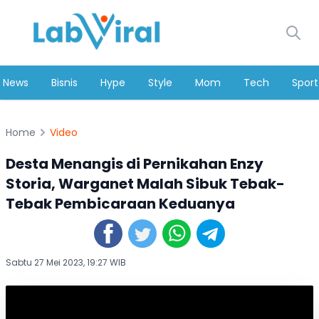
News
Bisnis
Hype
Style
Mom
Tech
Sport
Home
Video
Desta Menangis di Pernikahan Enzy
Storia, Warganet Malah Sibuk Tebak-
Tebak Pembicaraan Keduanya
Sabtu 27 Mei 2023, 19:27 WIB