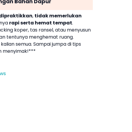
ngan Bahan Dapur
dipraktikkan
,
tidak memerlukan
lnya
rapi serta hemat tempat
.
cking koper, tas ransel, atau menyusun
i dan tentunya menghemat ruang.
kalian semua. Sampai jumpa di tips
ah menyimak!***
ews