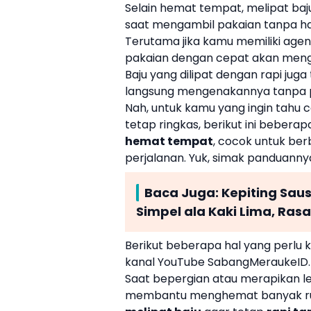
Selain hemat tempat, melipat ba
saat mengambil pakaian tanpa ha
Terutama jika kamu memiliki agen
pakaian dengan cepat akan men
Baju yang dilipat dengan rapi jug
langsung mengenakannya tanpa per
Nah, untuk kamu yang ingin tahu c
tetap ringkas, berikut ini bebera
hemat tempat
, cocok untuk ber
perjalanan. Yuk, simak panduannya
Baca Juga:
Kepiting Sau
Simpel ala Kaki Lima, Ras
Berikut beberapa hal yang perlu k
kanal YouTube SabangMeraukeID.
Saat bepergian atau merapikan le
membantu menghemat banyak ruang