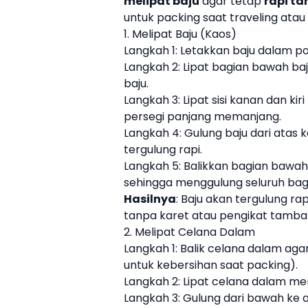
melipat baju
agar tetap
rapi ta
untuk packing saat traveling ata
1. Melipat
Baju
(Kaos)
Langkah 1: Letakkan baju dalam pos
Langkah 2: Lipat bagian bawah baj
baju.
Langkah 3: Lipat sisi kanan dan ki
persegi panjang memanjang.
Langkah 4: Gulung baju dari atas 
tergulung rapi.
Langkah 5: Balikkan bagian bawah 
sehingga menggulung seluruh bag
Hasilnya
:
Baju
akan tergulung rap
tanpa karet atau pengikat tamba
2. Melipat Celana Dalam
Langkah 1: Balik celana dalam aga
untuk kebersihan saat packing).
Langkah 2: Lipat celana dalam men
Langkah 3: Gulung dari bawah ke a