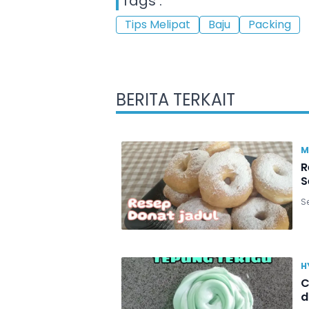
Tags :
Tips Melipat
Baju
Packing
BERITA TERKAIT
M
R
S
Se
H
C
d