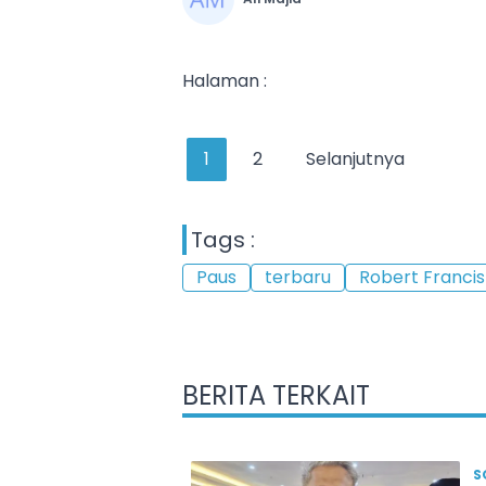
Halaman :
1
2
Selanjutnya
Tags :
Paus
terbaru
Robert Francis
BERITA TERKAIT
S