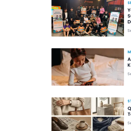
S
Y
S
D
Se
M
A
K
Se
S
Q
T
Se