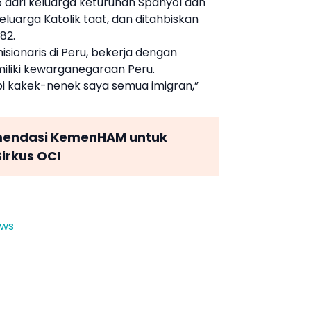
55 dari keluarga keturunan Spanyol dan
eluarga Katolik taat, dan ditahbiskan
82.
sionaris di Peru, bekerja dengan
iliki kewarganegaraan Peru.
Tapi kakek-nenek saya semua imigran,”
endasi KemenHAM untuk
irkus OCI
ews