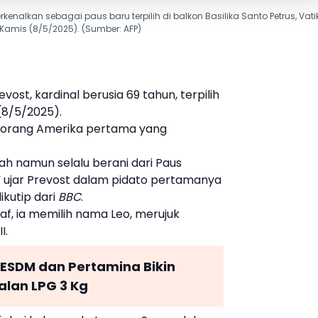
rkenalkan sebagai paus baru terpilih di balkon Basilika Santo Petrus, Vati
Kamis (8/5/2025). (Sumber: AFP)
revost
, kardinal berusia 69 tahun, terpilih
(8/5/2025).
n orang Amerika pertama yang
ah namun selalu berani dari
Paus
” ujar Prevost dalam pidato pertamanya
dikutip dari
BBC
.
laf, ia memilih nama Leo, merujuk
I.
ESDM dan Pertamina Bikin
alan LPG 3 Kg