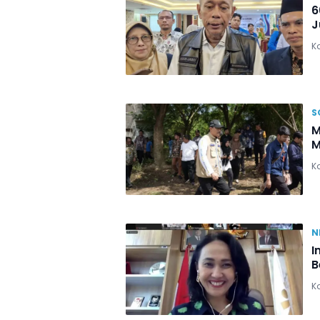
6
J
Ka
S
M
M
K
N
I
B
Ka