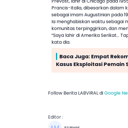
Prevost, lahir di Chicago pada 19
Prancis-Italia, dibesarkan dalam k
sebagai imam Augustinian pada 19
Ia menghabiskan waktu sebagai mi
komunitas terpinggirkan, dan mem
“Saya lahir di Amerika Serikat... 
kata dia.
Baca Juga:
Empat Rekom
Kasus Eksploitasi Pemain S
Follow Berita LABVIRAL di
Google N
Editor :
Ali Majid