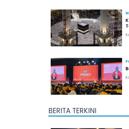
N
K
T
K
P
B
Ka
BERITA TERKINI