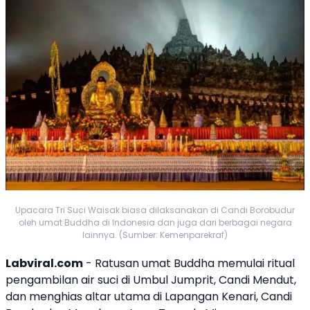
Upacara Tri Suci Waisak biasa dilaksanakan di Candi Borobudur
oleh umat Buddha di Indonesia dan juga dari berbagai negara
lainnya. (Sumber: Kemenparekraf)
Labviral.com
- Ratusan umat Buddha memulai ritual
pengambilan air suci di Umbul Jumprit,
Candi Mendut
,
dan menghias altar utama di Lapangan Kenari,
Candi