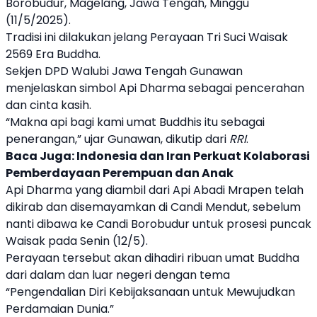
Borobudur
, Magelang, Jawa Tengah, Minggu
(11/5/
2025
).
Tradisi ini dilakukan jelang Perayaan Tri Suci
Waisak
2569 Era Buddha.
Sekjen DPD Walubi Jawa Tengah Gunawan
menjelaskan simbol Api Dharma sebagai pencerahan
dan cinta kasih.
“Makna api bagi kami umat Buddhis itu sebagai
penerangan,” ujar Gunawan, dikutip dari
RRI
.
Baca Juga:
Indonesia dan Iran Perkuat Kolaborasi
Pemberdayaan Perempuan dan Anak
Api Dharma yang diambil dari Api Abadi Mrapen telah
dikirab dan disemayamkan di
Candi Mendut
, sebelum
nanti dibawa ke
Candi Borobudur
untuk prosesi puncak
Waisak
pada Senin (12/5).
Perayaan tersebut akan dihadiri ribuan umat Buddha
dari dalam dan luar negeri dengan tema
“Pengendalian Diri Kebijaksanaan untuk Mewujudkan
Perdamaian Dunia.”