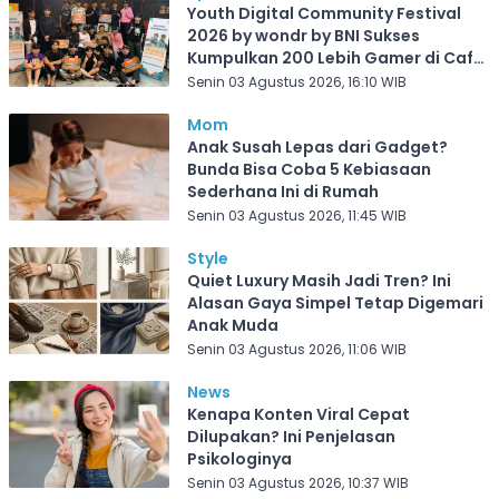
Youth Digital Community Festival
2026 by wondr by BNI Sukses
Kumpulkan 200 Lebih Gamer di Cafe
Frekuensi Depok
Senin 03 Agustus 2026, 16:10 WIB
Mom
Anak Susah Lepas dari Gadget?
Bunda Bisa Coba 5 Kebiasaan
Sederhana Ini di Rumah
Senin 03 Agustus 2026, 11:45 WIB
Style
Quiet Luxury Masih Jadi Tren? Ini
Alasan Gaya Simpel Tetap Digemari
Anak Muda
Senin 03 Agustus 2026, 11:06 WIB
News
Kenapa Konten Viral Cepat
Dilupakan? Ini Penjelasan
Psikologinya
Senin 03 Agustus 2026, 10:37 WIB