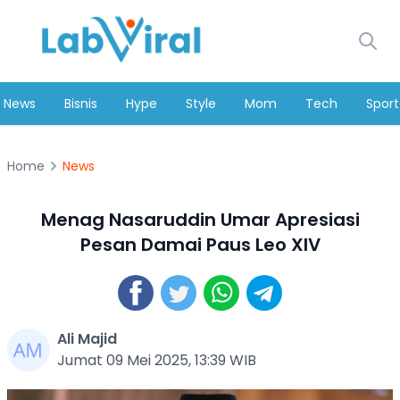
News
Bisnis
Hype
Style
Mom
Tech
Sport
Home
News
Menag Nasaruddin Umar Apresiasi
Pesan Damai Paus Leo XIV
Ali Majid
Jumat 09 Mei 2025, 13:39 WIB