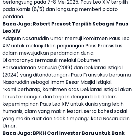
berlangsung pada 7-8 Mei 2025,
Paus Leo XIV
terpilih
pada Kamis (8/5) dan langsung memberi pidato
perdana.
Baca Juga:
Robert Prevost Terpilih Sebagai Paus
Leo XIV
Adapun
Nasaruddin Umar
memuji komitmen
Paus Leo
XIV
untuk melanjutkan perjuangan
Paus Fransiskus
dalam mewujudkan perdamaian dunia.
Di antaranya termasuk melalui Dokumen
Persaudaraan Manusia (2019) dan Deklarasi Istiqlal
(2024) yang ditandatangani
Paus Fransiskus
bersama
Nasaruddin sebagai Imam Besar Masjid Istiqlal.
“Kami berharap, komitmen atas Deklarasi Istiqlal akan
terus terbangun dan terjalin dengan baik dalam
kepemimpinan
Paus Leo XIV
untuk dunia yang lebih
humanis, alam yang makin lestari, serta kohesi sosial
yang makin kuat dan tidak timpang,” kata
Nasaruddin
Umar
.
Baca Juga:
BPKH Cari Investor Baru untuk Bank