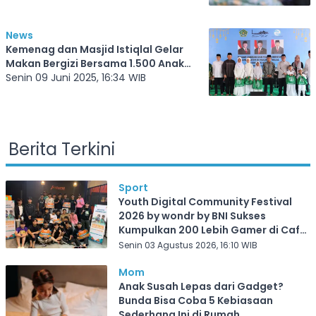
News
Kemenag dan Masjid Istiqlal Gelar
Makan Bergizi Bersama 1.500 Anak
Yatim
Senin 09 Juni 2025, 16:34 WIB
Berita Terkini
Sport
Youth Digital Community Festival
2026 by wondr by BNI Sukses
Kumpulkan 200 Lebih Gamer di Cafe
Frekuensi Depok
Senin 03 Agustus 2026, 16:10 WIB
Mom
Anak Susah Lepas dari Gadget?
Bunda Bisa Coba 5 Kebiasaan
Sederhana Ini di Rumah