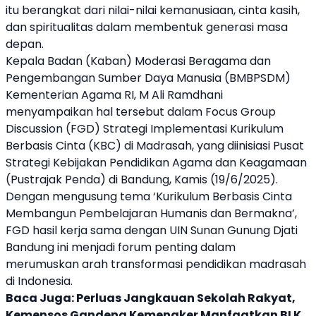
itu berangkat dari nilai-nilai kemanusiaan, cinta kasih,
dan spiritualitas dalam membentuk generasi masa
depan.
Kepala Badan (Kaban) Moderasi Beragama dan
Pengembangan Sumber Daya Manusia (BMBPSDM)
Kementerian Agama
RI, M Ali Ramdhani
menyampaikan hal tersebut dalam Focus Group
Discussion (FGD) Strategi Implementasi
Kurikulum
Berbasis Cinta
(KBC) di Madrasah, yang diinisiasi Pusat
Strategi Kebijakan Pendidikan Agama dan Keagamaan
(Pustrajak Penda) di Bandung, Kamis (19/6/2025).
Dengan mengusung tema ‘
Kurikulum Berbasis Cinta
Membangun Pembelajaran Humanis dan Bermakna’,
FGD hasil kerja sama dengan UIN Sunan Gunung Djati
Bandung ini menjadi forum penting dalam
merumuskan arah transformasi
pendidikan
madrasah
di Indonesia.
Baca Juga:
Perluas Jangkauan Sekolah Rakyat,
Kemensos Gandeng Kemenaker Manfaatkan BLK