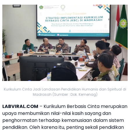
Kurikulum Cinta Jadi Landasan Pendidikan Humanis dan Spiritual di
Madrasah (Sumber : Dok. Kemenag)
LABVIRAL.COM
–
Kurikulum Berbasis Cinta
merupakan
upaya membumikan nilai-nilai kasih sayang dan
penghormatan terhadap kemanusiaan dalam sistem
pendidikan
. Oleh karena itu, penting sekali
pendidikan