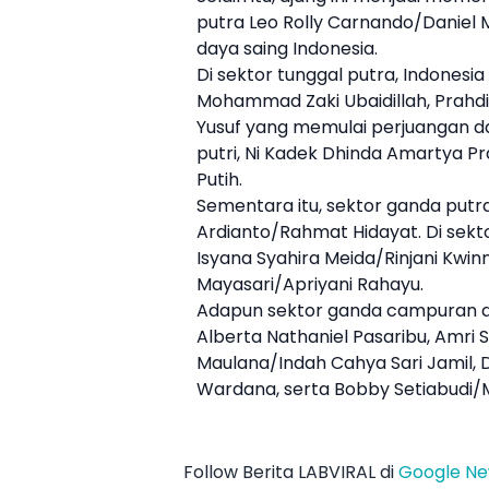
putra Leo Rolly Carnando/Daniel
daya saing Indonesia.
Di sektor tunggal putra, Indonesia
Mohammad Zaki Ubaidillah, Prahd
Yusuf yang memulai perjuangan dar
putri, Ni Kadek Dhinda Amartya 
Putih.
Sementara itu, sektor ganda put
Ardianto/Rahmat Hidayat. Di sekt
Isyana Syahira Meida/Rinjani Kwin
Mayasari/Apriyani Rahayu.
Adapun sektor ganda campuran di
Alberta Nathaniel Pasaribu, Amri
Maulana/Indah Cahya Sari Jamil, 
Wardana, serta Bobby Setiabudi/M
Follow Berita LABVIRAL di
Google N