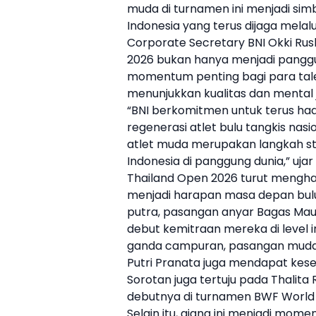
muda di turnamen ini menjadi simb
Indonesia yang terus dijaga melal
Corporate Secretary
BNI
Okki Ru
2026 bukan hanya menjadi panggun
momentum penting bagi para tal
menunjukkan kualitas dan mental ju
“
BNI
berkomitmen untuk terus ha
regenerasi atlet bulu tangkis nasi
atlet muda merupakan langkah str
Indonesia di panggung dunia,” uja
Thailand Open 2026 turut mengha
menjadi harapan masa depan bulu 
putra, pasangan anyar Bagas Mau
debut kemitraan mereka di level i
ganda campuran, pasangan muda Ve
Putri Pranata juga mendapat ke
Sorotan juga tertuju pada Thalit
debutnya di turnamen BWF World T
Selain itu, ajang ini menjadi mo