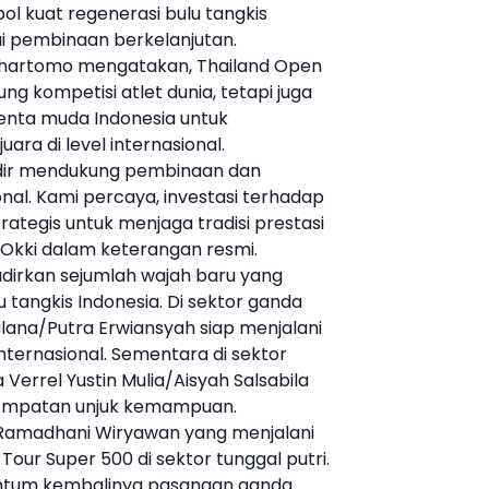
ol kuat regenerasi bulu tangkis
ui pembinaan berkelanjutan.
shartomo
mengatakan, Thailand Open
g kompetisi atlet dunia, tetapi juga
enta muda Indonesia untuk
ara di level internasional.
dir mendukung pembinaan dan
onal. Kami percaya, investasi terhadap
ategis untuk menjaga tradisi prestasi
r Okki dalam keterangan resmi.
dirkan sejumlah wajah baru yang
tangkis Indonesia. Di sektor ganda
lana/Putra Erwiansyah siap menjalani
nternasional. Sementara di sektor
rrel Yustin Mulia/Aisyah Salsabila
sempatan unjuk kemampuan.
a Ramadhani Wiryawan yang menjalani
our Super 500 di sektor tunggal putri.
mentum kembalinya pasangan ganda