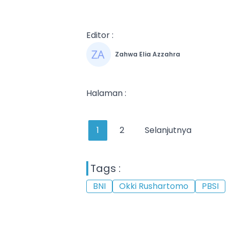
Editor :
Zahwa Elia Azzahra
Halaman :
1
2
Selanjutnya
Tags :
BNI
Okki Rushartomo
PBSI