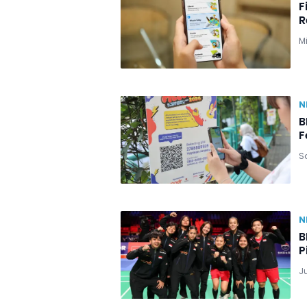
F
R
M
N
B
F
S
N
B
P
J