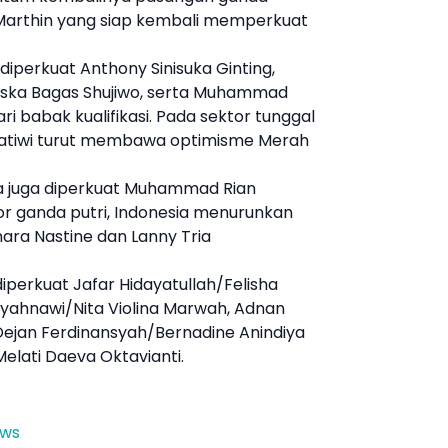
 Marthin yang siap kembali memperkuat
 diperkuat Anthony Sinisuka Ginting,
iska Bagas Shujiwo, serta Muhammad
i babak kualifikasi. Pada sektor tunggal
Pratiwi turut membawa optimisme Merah
ra juga diperkuat Muhammad Rian
or ganda putri, Indonesia menurunkan
nara Nastine dan Lanny Tria
perkuat Jafar Hidayatullah/Felisha
 Syahnawi/Nita Violina Marwah, Adnan
Dejan Ferdinansyah/Bernadine Anindiya
elati Daeva Oktavianti.
ews