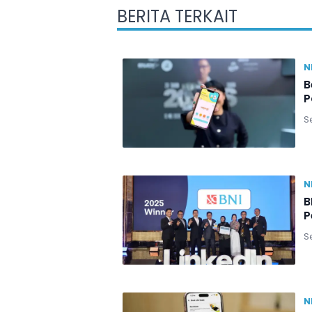
BERITA TERKAIT
N
B
P
Se
N
B
P
Se
N